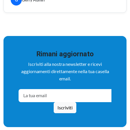
tutto perfetto
Gerry
G
★★★★★
ottima esperienza
Gerry Admin
G
Rimani aggiornato