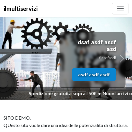
ilmultiservizi
NOVITÀ
dsaf asdf asdf
asd
f asdfasdf
asdf asdf asdf
ta sopra i 50€ • Nuovi arrivi ogni settimana • Chiamaci: 00
Precedente
Succ